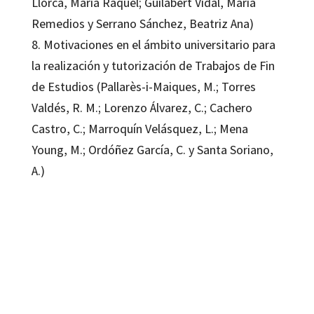
Llorca, María Raquel; Guilabert Vidal, María
Remedios y Serrano Sánchez, Beatriz Ana)
8. Motivaciones en el ámbito universitario para
la realización y tutorización de Trabajos de Fin
de Estudios (Pallarès-i-Maiques, M.; Torres
Valdés, R. M.; Lorenzo Álvarez, C.; Cachero
Castro, C.; Marroquín Velásquez, L.; Mena
Young, M.; Ordóñez García, C. y Santa Soriano,
A.)
Rosana Satorre Cuerda
9788410790032
16425-1