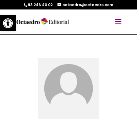
93 246 40 02
octaedro@octaedro.com
Abrir barra de herramientas