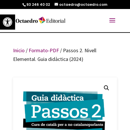
93 246 40 02
octaedro@octaedro.com
Abrir barra de herramientas
Inicio
/
Formato-PDF
/ Passos 2. Nivell
Elemental. Guia didàctica (2024)