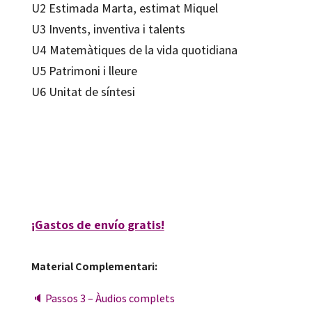
U2 Estimada Marta, estimat Miquel
U3 Invents, inventiva i talents
U4 Matemàtiques de la vida quotidiana
U5 Patrimoni i lleure
U6 Unitat de síntesi
Nuri Roig Martínez
9788499219677
85561-0
¡Gastos de envío gratis!
Material Complementari:
🔈 Passos 3 – Àudios complets