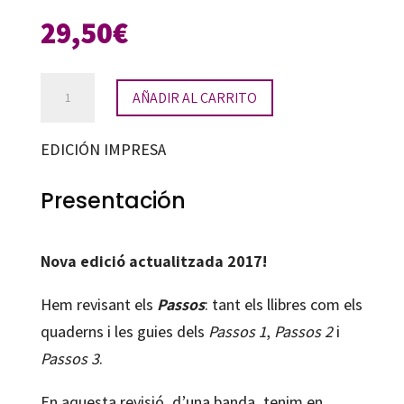
29,50
€
Passos
AÑADIR AL CARRITO
3.
Llibre
EDICIÓN IMPRESA
de
classe.
Presentación
Nivell
intermedi
Nova edició actualitzada 2017!
cantidad
Hem revisant els
Passos
: tant els llibres com els
quaderns i les guies dels
Passos 1
,
Passos 2
i
Passos 3
.
En aquesta revisió, d’una banda, tenim en