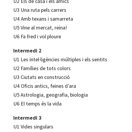
U2 Els de casa i els amics
U3 Una ruta pels carrers
U4 Amb texans i samarreta
U5 Vine al mercat, reina!
U6 Fa fred i vol ploure
Intermedi 2
U1 Les intel·ligències múltiples i els sentits
U2 Famílies de tots colors
U3 Ciutats en construcció
U4 Oficis antics, feines d’ara
U5 Astrologia, geografia, biologia
U6 El temps és la vida
Intermedi 3
U1 Vides singulars