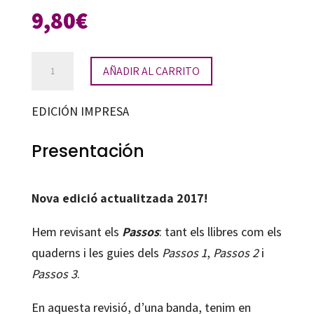
9,80
€
Passos
AÑADIR AL CARRITO
3.
Quadern
EDICIÓN IMPRESA
d'exercicis
Intermedi
Presentación
3
cantidad
Nova edició actualitzada 2017!
Hem revisant els
Passos
: tant els llibres com els
quaderns i les guies dels
Passos 1
,
Passos 2
i
Passos 3
.
En aquesta revisió, d’una banda, tenim en