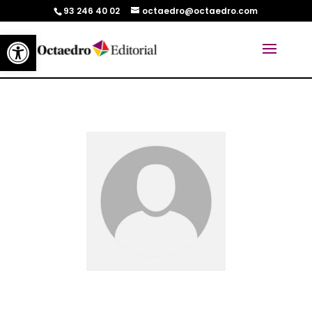
93 246 40 02
octaedro@octaedro.com
Abrir barra de herramientas