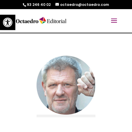
93 246 40 02
octaedro@octaedro.com
Abrir barra de herramientas