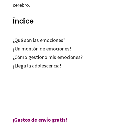
cerebro.
Índice
¿Qué son las emociones?
¡Un montón de emociones!
¿Cómo gestiono mis emociones?
¡Llega la adolescencia!
David Bueno i Torrens; Kim Amate; Maria Tricas
9788419506399
09139-0
¡Gastos de envío gratis!