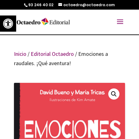
93 246 40 02
octaedro@octaedro.com
Abrir barra de herramientas
Inicio
/
Editorial Octaedro
/ Emociones a
raudales. ¡Qué aventura!