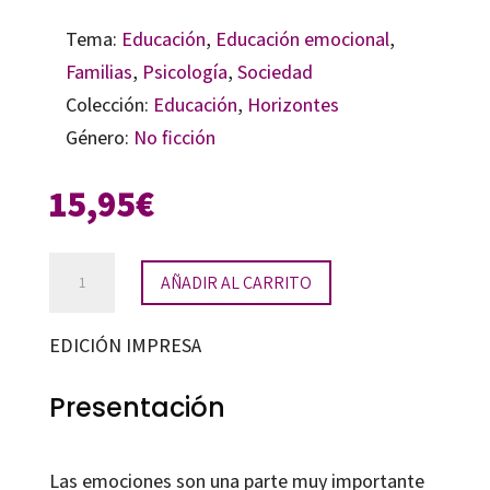
Tema:
Educación
,
Educación emocional
,
Familias
,
Psicología
,
Sociedad
Colección:
Educación
,
Horizontes
Género:
No ficción
15,95
€
Emociones
AÑADIR AL CARRITO
a
raudales.
EDICIÓN IMPRESA
¡Qué
aventura!
Presentación
cantidad
Las emociones son una parte muy importante