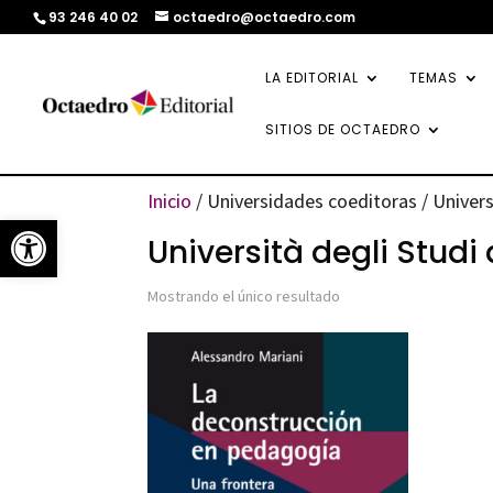
93 246 40 02
octaedro@octaedro.com
LA EDITORIAL
TEMAS
SITIOS DE OCTAEDRO
Inicio
/ Universidades coeditoras / Universi
Abrir barra de herramientas
Università degli Studi 
Mostrando el único resultado