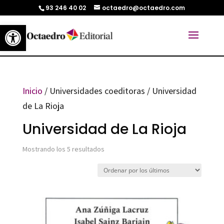
93 246 40 02
octaedro@octaedro.com
Abrir barra de herramientas
Inicio
/ Universidades coeditoras / Universidad
de La Rioja
Universidad de La Rioja
Ordenado
Mostrando los 5 resultados
por
los
últimos