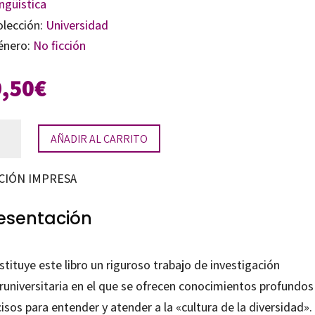
ngüística
olección:
Universidad
énero:
No ficción
9,50
€
ura
AÑADIR AL CARRITO
CIÓN IMPRESA
ersidad
tidad
esentación
tituye este libro un riguroso trabajo de investigación
runiversitaria en el que se ofrecen conocimientos profundos
isos para entender y atender a la «cultura de la diversidad».