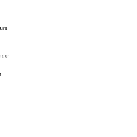
ura.
ender
n