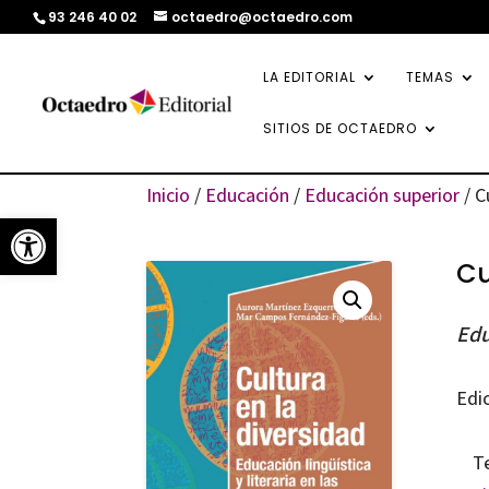
93 246 40 02
octaedro@octaedro.com
LA EDITORIAL
TEMAS
SITIOS DE OCTAEDRO
Inicio
/
Educación
/
Educación superior
/ C
Abrir barra de herramientas
Cu
Edu
Edi
T