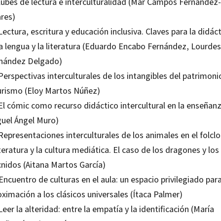
Clubes de lectura e interculturalidad (Mar Campos Fernández-
ares)
Lectura, escritura y educación inclusiva. Claves para la didác
la lengua y la literatura (Eduardo Encabo Fernández, Lourdes
nández Delgado)
Perspectivas interculturales de los intangibles del patrimoni
turismo (Eloy Martos Núñez)
El cómic como recurso didáctico intercultural en la enseñan
guel Ángel Muro)
Representaciones interculturales de los animales en el folclo
iteratura y la cultura mediática. El caso de los dragones y los
cnidos (Aitana Martos García)
Encuentro de culturas en el aula: un espacio privilegiado para
ximación a los clásicos universales (Ítaca Palmer)
Leer la alteridad: entre la empatía y la identificación (María