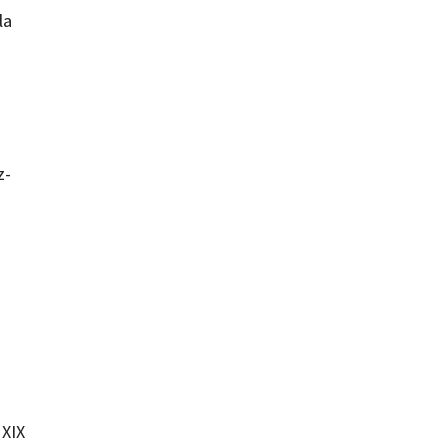
la
z-
 XIX