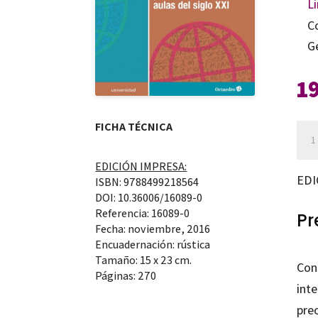
Li
C
G
1
FICHA TÉCNICA
Cult
en
EDICIÓN IMPRESA:
la
EDI
ISBN: 9788499218564
div
DOI: 10.36006/16089-0
Referencia: 16089-0
can
Pr
Fecha: noviembre, 2016
Encuadernación: rústica
Tamaño: 15 x 23 cm.
Cons
Páginas: 270
inte
prec