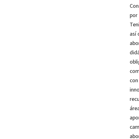
Con
por
Ten
así
abo
didá
obli
com
con 
inn
recu
áre
apo
camp
abo