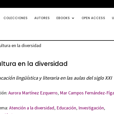
COLECCIONES
AUTORES
EBOOKS
OPEN ACCESS
U
ultura en la diversidad
ltura en la diversidad
cación lingüística y literaria en las aulas del siglo XXI
ción:
Aurora Martínez Ezquerro
,
Mar Campos Fernández-Fíga
ema:
Atención a la diversidad
,
Educación
,
Investigación
,