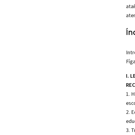
atañ
aten
Ín
Int
Fíg
I. 
REC
1. H
esc
2. E
edu
3. T