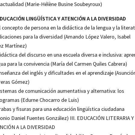
a actualidad (Marie-Hélène Busine Soubeyroux)
 EDUCACIÓN LINGÜÍSTICA Y ATENCIÓN A LA DIVERSIDAD
l concepto de persona en la didáctica de la lengua y la literat
licaciones para la diversidad (Amando López Valero, Isabel
ez Martínez)
idáctica del discurso en una escuela diversa e inclusiva: apr
gua para la convivencia (María del Carmen Quiles Cabrera)
nseñanza del inglés y dificultades en el aprendizaje (Asunció
reras Gómez)
Sistemas de comunicación aumentativa y alternativa: los
togramas (Edurne Chocarro de Luis)
rabas y fisuras para una educación lingüística ciudadana
tonio Daniel Fuentes González) III. EDUCACIÓN LITERARIA Y
NCIÓN A LA DIVERSIDAD