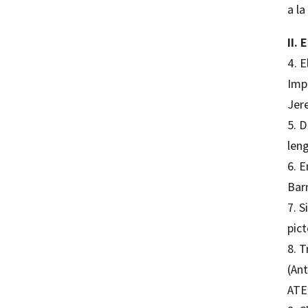
a l
II.
4. E
Imp
Jer
5. D
len
6. E
Bar
7. 
pic
8. T
(An
ATE