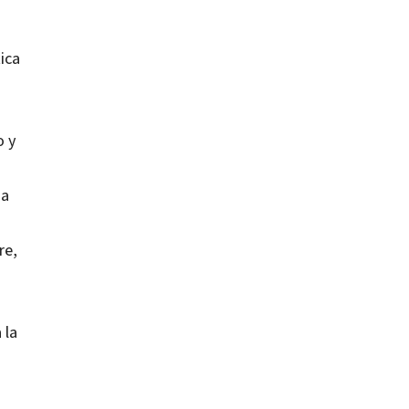
tica
o y
za
re,
 la