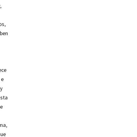
,
os,
eben
ece
 e
 y
esta
ue
ema,
que