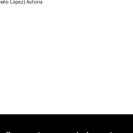
reño López) Autoría
ampos Fernández-Fígares
99218564
99218571
-0
-1