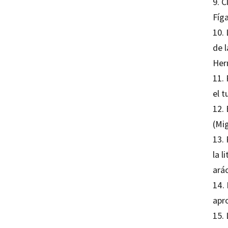
9. 
Fíg
10. 
de 
Her
11. 
el 
12. 
(Mi
13. 
la l
ará
14. 
apro
15. 