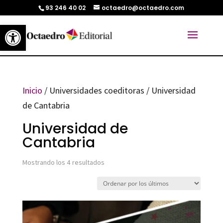
93 246 40 02
octaedro@octaedro.com
Abrir barra de herramientas
Inicio
/ Universidades coeditoras / Universidad
de Cantabria
Universidad de
Cantabria
Ordenado
Mostrando los 4 resultados
por
los
últimos