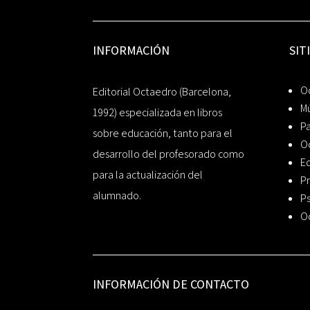
INFORMACIÓN
SIT
Oc
Editorial Octaedro (Barcelona,
Mú
1992) especializada en libros
P
sobre educación, tanto para el
O
desarrollo del profesorado como
Ed
para la actualización del
Pr
alumnado.
Ps
O
INFORMACIÓN DE CONTACTO