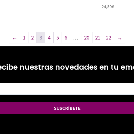
24,50
€
←
1
2
3
4
5
6
…
20
21
22
→
ecibe nuestras novedades en tu ema
SUSCRÍBETE