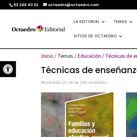
93 246 40 02
octaedro@octaedro.com
LA EDITORIAL
TEMAS
SITIOS DE OCTAEDRO
Inicio
/ Temas /
Educación
/
Técnicas de e
Abrir barra de herramientas
Técnicas de enseñanz
Ordenado
Mostrando 25–36 de 258 resultados
por
los
últimos