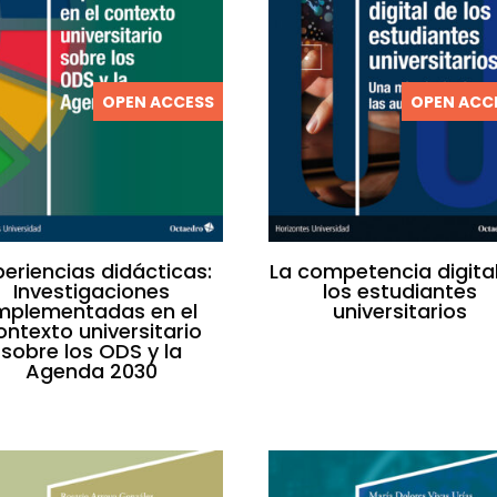
OPEN ACCESS
OPEN ACC
periencias didácticas:
La competencia digita
Investigaciones
los estudiantes
mplementadas en el
universitarios
ontexto universitario
sobre los ODS y la
Agenda 2030