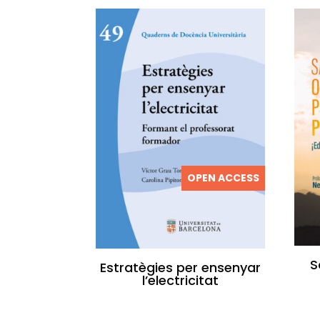
OPEN ACCESS
S
Estratègies per ensenyar
l’electricitat