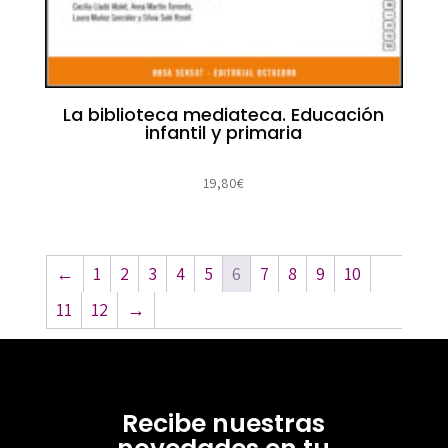
La biblioteca mediateca. Educación
infantil y primaria
19,80
€
←
1
2
3
4
5
6
7
8
9
10
11
12
→
Recibe nuestras