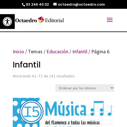
93 246 40 02
octaedro@octaedro.com
Abrir barra de herramientas
Inicio
/ Temas /
Educación
/
Infantil
/ Página 6
Infantil
Ordenado
Mostrando 61–72 de 142 resultados
por
los
últimos