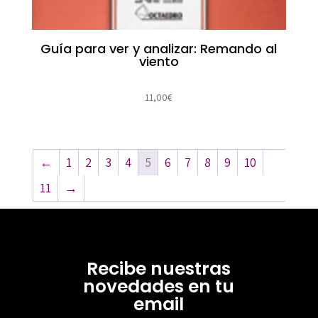
Guía para ver y analizar: Remando al
viento
11,00
€
←
1
2
3
4
5
6
7
8
9
10
11
→
Recibe nuestras
novedades en tu
email