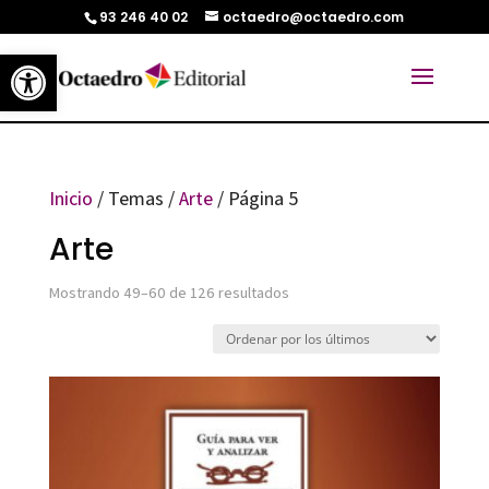
93 246 40 02
octaedro@octaedro.com
Abrir barra de herramientas
Inicio
/ Temas /
Arte
/ Página 5
Arte
Ordenado
Mostrando 49–60 de 126 resultados
por
los
últimos