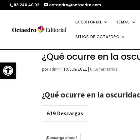
93 246 40 02
octaedro@octaedro.com
LA EDITORIAL
TEMAS
SITIOS DE OCTAEDRO
¿Qué ocurre en la osc
Abrir barra de herramientas
por
admin
|
10/Jun/2021
|
0 Comentarios
¿Qué ocurre en la oscurida
619
Descargas
¡Descarga ahora!