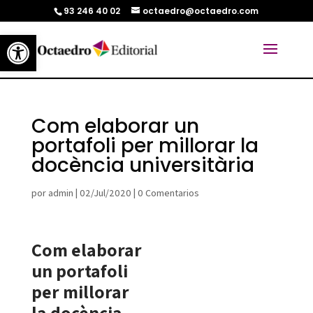
93 246 40 02
octaedro@octaedro.com
Abrir barra de herramientas
Com elaborar un
portafoli per millorar la
docència universitària
por
admin
|
02/Jul/2020
|
0 Comentarios
Com elaborar
un portafoli
per millorar
la docència