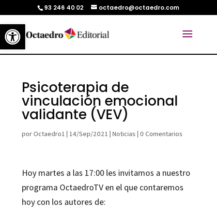
93 246 40 02
octaedro@octaedro.com
Abrir barra de herramientas
Psicoterapia de
vinculación emocional
validante (VEV)
por
Octaedro1
|
14/Sep/2021
|
Noticias
|
0 Comentarios
Hoy martes a las 17:00 les invitamos a nuestro
programa OctaedroTV en el que contaremos
hoy con los autores de: