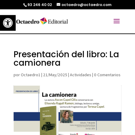
93 246 40 02
octaedro@octaedro.com
Abrir barra de herramientas
Presentación del libro: La
camionera
por
Octaedro1
|
21/May/2025
|
Actividades
|
0 Comentarios