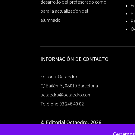
desarrollo del profesorado como
Ed
para la actualización del
Pr
alumnado.
Ps
O
INFORMACIÓN DE CONTACTO
Editorial Octaedro
C/ Bailén, 5, 08010 Barcelona
octaedro@octaedro.com
Teléfono 93 246 40 02
© Editorial Octaedro, 2026
Cerramos 