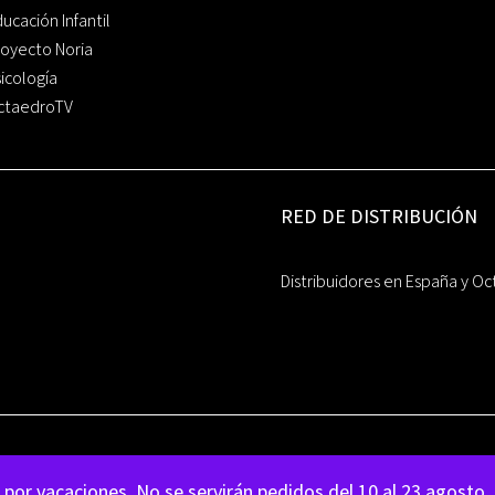
ucación Infantil
oyecto Noria
icología
ctaedroTV
RED DE DISTRIBUCIÓN
Distribuidores en España y Oc
por vacaciones. No se servirán pedidos del 10 al 23 agosto.