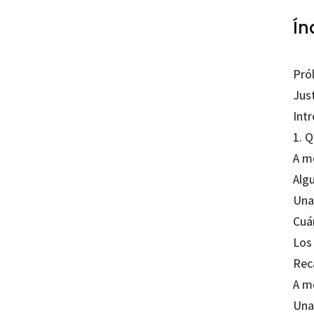
Ín
Pró
Just
Int
1. Q
A m
Alg
Una
Cuá
Los
Rec
A m
Una