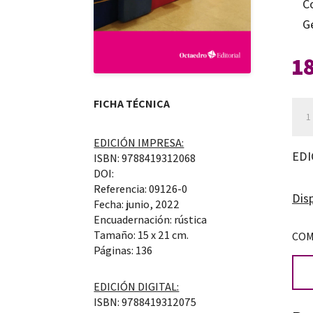
C
G
1
FICHA TÉCNICA
Una
no-
EDICIÓN IMPRESA:
guí
EDI
ISBN: 9788419312068
del
DOI:
Referencia: 09126-0
jue
Disp
Fecha: junio, 2022
can
Encuadernación: rústica
Tamaño: 15 x 21 cm.
COM
Páginas: 136
EDICIÓN DIGITAL:
ISBN: 9788419312075