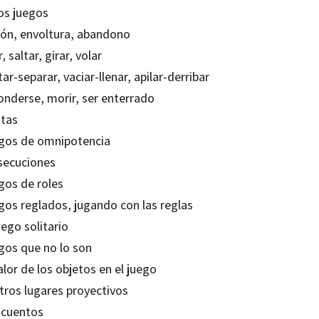
Los juegos
ión, envoltura, abandono
, saltar, girar, volar
ar-separar, vaciar-llenar, apilar-derribar
onderse, morir, ser enterrado
itas
gos de omnipotencia
secuciones
gos de roles
gos reglados, jugando con las reglas
uego solitario
gos que no lo son
alor de los objetos en el juego
tros lugares proyectivos
 cuentos