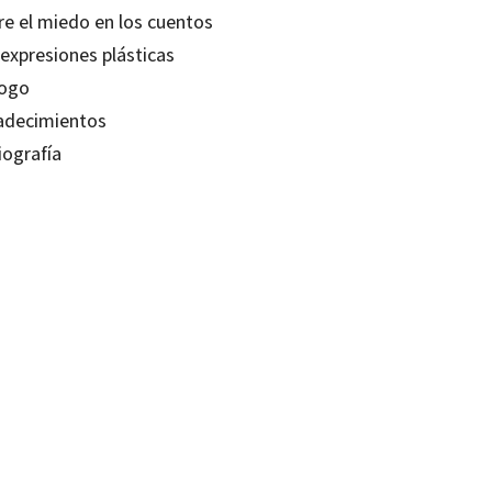
re el miedo en los cuentos
 expresiones plásticas
logo
adecimientos
iografía
ana Albeniz
19312075
-4