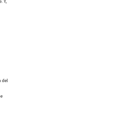
. Y,
 del
ue