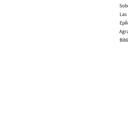
Sob
Las
Epí
Agr
Bibl
Jon Ar
97884
09126