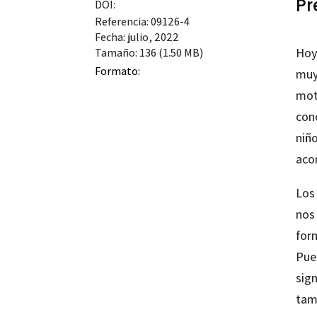
Pr
DOI:
Referencia: 09126-4
Fecha: julio, 2022
Hoy 
Tamaño: 136 (1.50 MB)
Formato:
muy
moto
cono
niñ
aco
Los
nos
form
Pue
sign
tamb