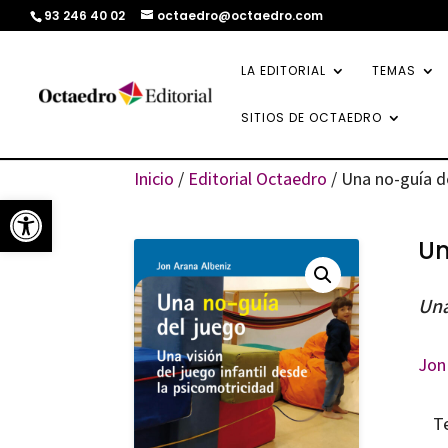
93 246 40 02
octaedro@octaedro.com
LA EDITORIAL
TEMAS
SITIOS DE OCTAEDRO
Inicio
/
Editorial Octaedro
/ Una no-guía d
Abrir barra de herramientas
Un
Una
Jon
T