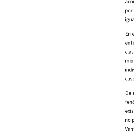
acon
por 
igu
En e
ent
cla
men
ind
cas
De 
fen
exi
no p
Vam