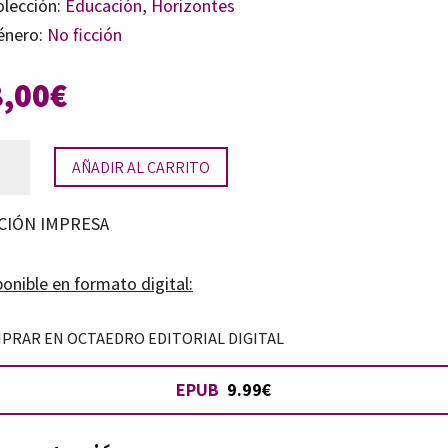
olección:
Educación
,
Horizontes
énero:
No ficción
8,00
€
AÑADIR AL CARRITO
a
CIÓN IMPRESA
go
onible en formato digital:
tidad
PRAR EN OCTAEDRO EDITORIAL DIGITAL
EPUB
9.99€