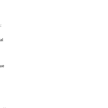
:
al
que