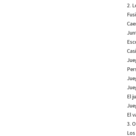
2. 
Fus
Caer
Junt
Esc
Cas
Jue
Per
Jue
Jue
El j
Jue
El v
3. O
Los