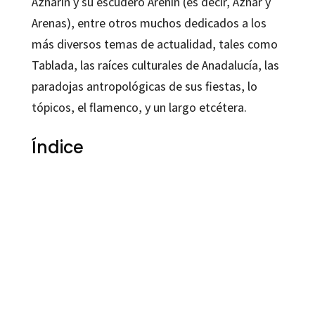
Aznarín y su escudero Arenín (es decir, Aznar y
Arenas), entre otros muchos dedicados a los
más diversos temas de actualidad, tales como
Tablada, las raíces culturales de Anadalucía, las
paradojas antropológicas de sus fiestas, lo
tópicos, el flamenco, y un largo etcétera.
Índice
Antonio Rodríguez Almodóvar
9788480636650
9788495345738
70010-0
70010-1