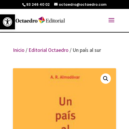
93 246 40 02
octaedro@octaedro.com
Abrir barra de herramientas
Inicio
/
Editorial Octaedro
/ Un país al sur