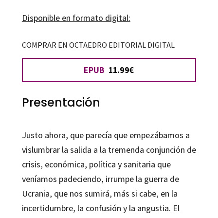
serenidad
Disponible en formato digital:
y
a
COMPRAR EN OCTAEDRO EDITORIAL DIGITAL
la
EPUB
11.99€
felicidad
cantidad
Presentación
Justo ahora, que parecía que empezábamos a
vislumbrar la salida a la tremenda conjunción de
crisis, económica, política y sanitaria que
veníamos padeciendo, irrumpe la guerra de
Ucrania, que nos sumirá, más si cabe, en la
incertidumbre, la confusión y la angustia. El