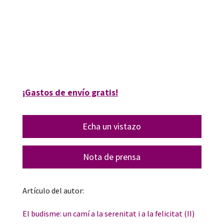
Enric Cairol
9788419023551
9788419023568
06062-4
¡Gastos de envío gratis!
Echa un vistazo
Nota de prensa
Artículo del autor:
El budisme: un camí a la serenitat i a la felicitat (II)