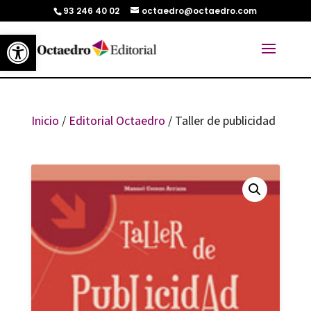
93 246 40 02
octaedro@octaedro.com
Abrir barra de herramientas
Inicio
/
Editorial Octaedro
/ Taller de publicidad