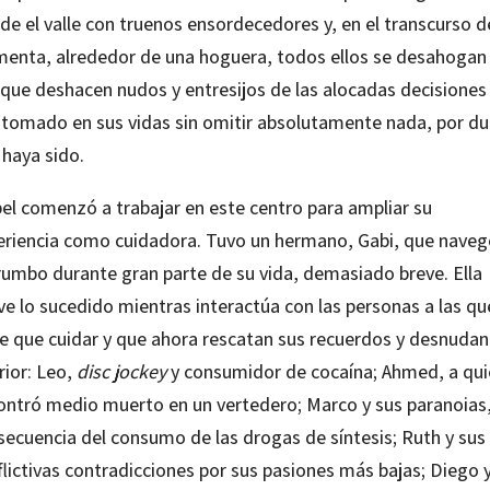
de el valle con truenos ensordecedores y, en el transcurso d
menta, alrededor de una hoguera, todos ellos se desahogan 
 que deshacen nudos y entresijos de las alocadas decisiones
 tomado en sus vidas sin omitir absolutamente nada, por du
 haya sido.
el comenzó a trabajar en este centro para ampliar su
eriencia como cuidadora. Tuvo un hermano, Gabi, que nave
 rumbo durante gran parte de su vida, demasiado breve. Ella
ve lo sucedido mientras interactúa con las personas a las qu
ne que cuidar y que ahora rescatan sus recuerdos y desnudan
rior: Leo,
disc jockey
y consumidor de cocaína; Ahmed, a qui
ontró medio muerto en un vertedero; Marco y sus paranoias
secuencia del consumo de las drogas de síntesis; Ruth y sus
lictivas contradicciones por sus pasiones más bajas; Diego 