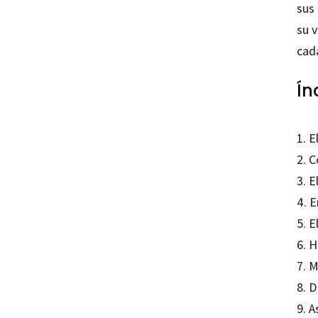
sus
su v
cad
Ín
1. 
2. 
3. 
4. E
5. E
6. 
7. 
8. D
9. A