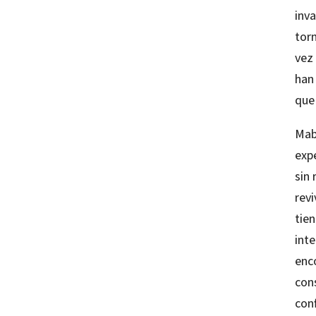
inva
tor
vez
han
que
Mab
exp
sin
revi
tie
inte
enc
con
conf