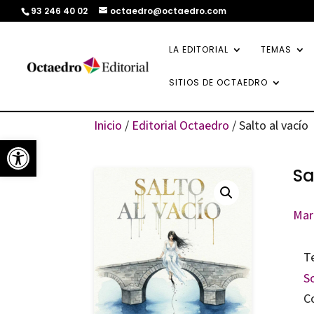
93 246 40 02
octaedro@octaedro.com
LA EDITORIAL
TEMAS
SITIOS DE OCTAEDRO
Inicio
/
Editorial Octaedro
/ Salto al vacío
Abrir barra de herramientas
Sa
Mar
T
S
C