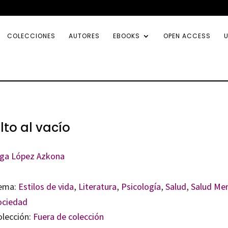
COLECCIONES
AUTORES
EBOOKS
OPEN ACCESS
U
lto al vacío
ga López Azkona
ema:
Estilos de vida
,
Literatura
,
Psicología
,
Salud
,
Salud Men
ociedad
olección:
Fuera de colección