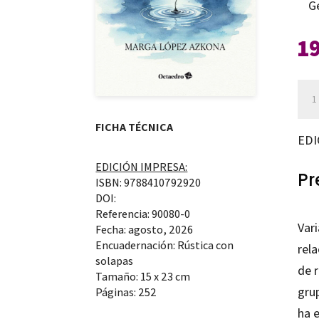
G
1
Sal
al
FICHA TÉCNICA
vac
EDI
can
EDICIÓN IMPRESA:
Pr
ISBN: 9788410792920
DOI:
Referencia: 90080-0
Var
Fecha: agosto, 2026
Encuadernación: Rústica con
rel
solapas
de 
Tamaño: 15 x 23 cm
gru
Páginas: 252
ha 