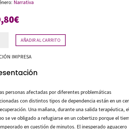
énero:
Narrativa
9,80
€
to
AÑADIR AL CARRITO
ío
CIÓN IMPRESA
tidad
esentación
ias personas afectadas por diferentes problemáticas
acionadas con distintos tipos de dependencia están en un ce
recuperación. Una mañana, durante una salida terapéutica, e
po se ve obligado a refugiarse en un cobertizo porque el ti
empeorado en cuestión de minutos. El inesperado aguacero