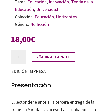
Tema:
Educación
,
Innovación
,
Teoría de la
Educación
,
Universidad
Colección:
Educación
,
Horizontes
Género:
No ficción
18,00
€
Retos
AÑADIR AL CARRITO
para
la
EDICIÓN IMPRESA
formación
inicial
Presentación
cantidad
El lector tiene ante sí la tercera entrega de la
trilogía «Miradas y voces». La iniciábamos allá