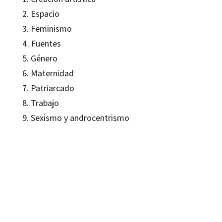
2. Espacio
3. Feminismo
4. Fuentes
5. Género
6. Maternidad
7. Patriarcado
8. Trabajo
9. Sexismo y androcentrismo
Àngels Caba Gusi; Dolores Juliano; Encarna Hidalgo Villarroya; Montserrat
Roset
9788480635844
9788499210414
10047-0