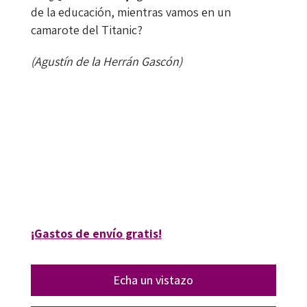
de la educación, mientras vamos en un
camarote del Titanic?
(Agustín de la Herrán Gascón)
Agustín de la Herrán Gascón; Javier M. Valle López; José Luis Villena Higueras
9788417667498
9788418083860
16156-0
16156-4
¡Gastos de envío gratis!
Echa un vistazo