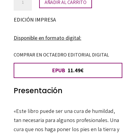
AÑADIR AL CARRITO
estamos
haciendo
EDICIÓN IMPRESA
mal
en
Disponible en formato digital:
la
educación?
COMPRAR EN OCTAEDRO EDITORIAL DIGITAL
cantidad
EPUB
11.49€
Presentación
«Este libro puede ser una cura de humildad,
tan necesaria para algunos profesionales. Una
cura que nos haga poner los pies en la tierra y