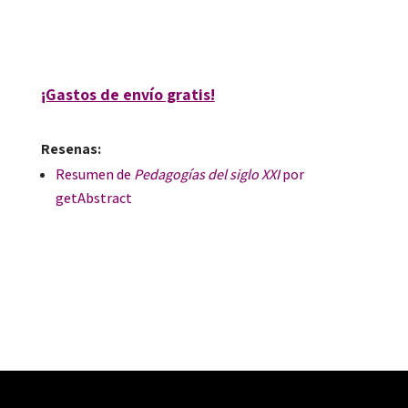
10439-4
10439-1
¡Gastos de envío gratis!
Resenas:
Resumen de
Pedagogías del siglo XXI
por
getAbstract