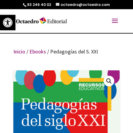
93 246 40 02
octaedro@octaedro.com
Abrir barra de herramientas
Inicio
/
Ebooks
/ Pedagogías del S. XXI