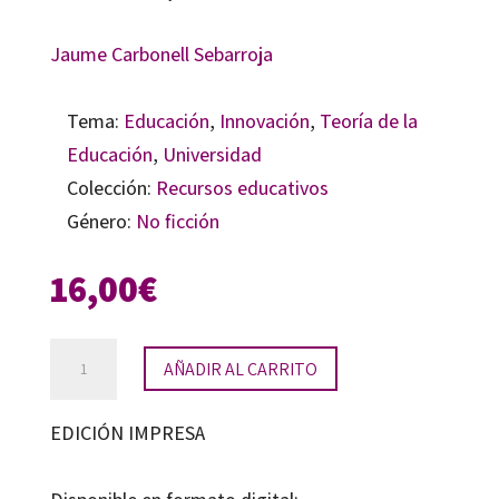
Jaume Carbonell Sebarroja
Tema:
Educación
,
Innovación
,
Teoría de la
Educación
,
Universidad
Colección:
Recursos educativos
Género:
No ficción
16,00
€
Pedagogías
AÑADIR AL CARRITO
del
S.
EDICIÓN IMPRESA
XXI
cantidad