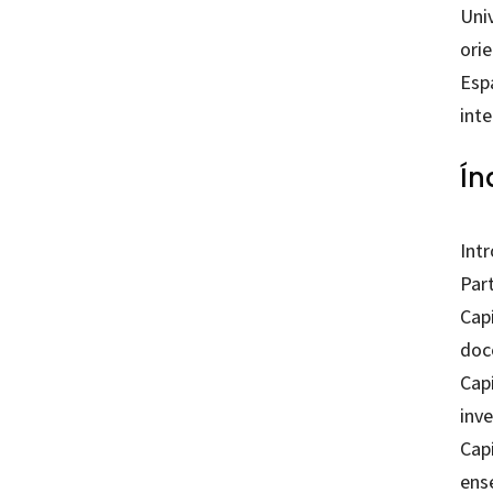
Uni
orie
Espa
inte
Ín
Int
Part
Capí
doc
Capí
inv
Capí
ens