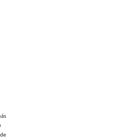
más
e
 de