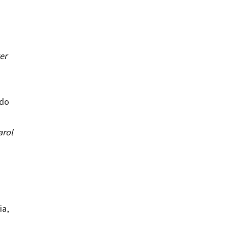
er
ado
arol
ia,