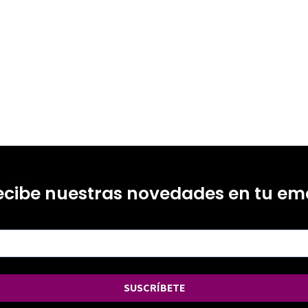
0
ecibe nuestras novedades en tu ema
SUSCRÍBETE