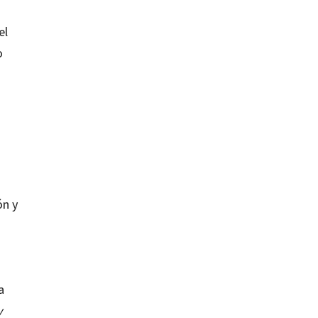
el
o
ón y
a
y