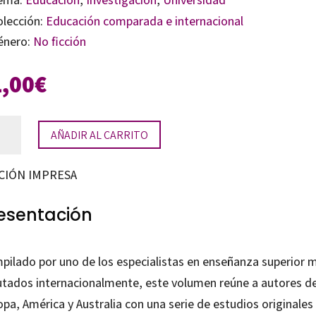
olección:
Educación comparada e internacional
énero:
No ficción
1,00
€
a
AÑADIR AL CARRITO
nsformación
CIÓN IMPRESA
esentación
versidad
tidad
pilado por uno de los especialistas en enseñanza superior 
utados internacionalmente, este volumen reúne a autores d
pa, América y Australia con una serie de estudios originales