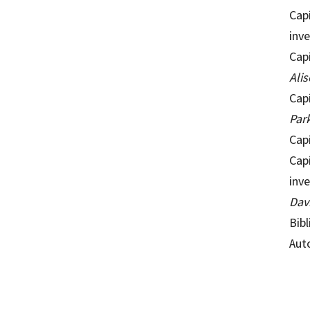
Capí
inv
Cap
Ali
Capí
Par
Capí
Cap
inve
Davi
Bibl
Aut
Ronald
97884