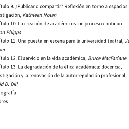
tulo 9. ¿Publicar o compartir? Reflexión en torno a espacios
estigación,
Kathleen Nolan
ítulo 10. La creación de académicos: un proceso continuo,
son Phipps
tulo 11. Una puesta en escena para la universidad teatral,
J
ker
tulo 12. El servicio en la vida académica,
Bruce MacFarlane
ítulo 13. La degradación de la ética académica: docencia,
stigación y la renovación de la autorregulación profesional,
d D. Dill
iografía
ores
 Barnett
80639439