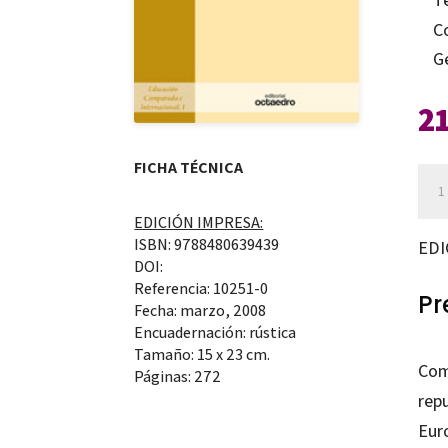
C
G
2
FICHA TÉCNICA
Par
una
EDICIÓN IMPRESA:
tra
ISBN: 9788480639439
EDI
de
DOI:
Referencia: 10251-0
la
Pr
Fecha: marzo, 2008
Uni
Encuadernación: rústica
Tamaño: 15 x 23 cm.
can
Com
Páginas: 272
rep
Euro