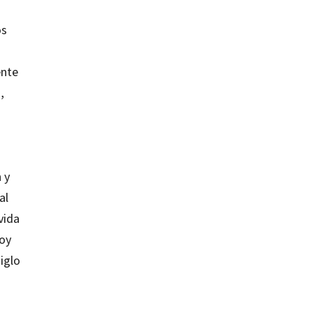
os
ente
,
 y
al
vida
hoy
iglo