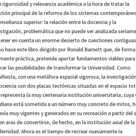
 rigurosidad y relevancia académica a la hora de tratar la
stión principal de la reforma de los sistemas contemporáne
nseñanza superior: la relación entre la docencia y la
estigación, problemática que no puede ser analizada seriam
 tener en cuenta un enorme desierto de cuestiones contiguas
o hace este libro dirigido por
Ronald Barnett
que, de forma
lmente práctica, pretende aportar fundamentos viables para
orar las posibilidades de transformar la Universidad. Como
fiesta, con una metáfora espacial vigorosa, la investigación
ocencia son dos placas tectónicas situadas en el espacio tot
representa la muy centenaria institución universitaria, cuya 
idiana está sometida a un número muy concreto de mitos, 
vía muy vigentes y generados en su recreación a partir del s
en aras de convertirse, de hecho, en la institución axial de la
ernidad. Ahora es el tiempo de recrear nuevamente la