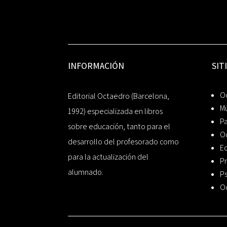
INFORMACIÓN
SIT
Oc
Editorial Octaedro (Barcelona,
Mú
1992) especializada en libros
P
sobre educación, tanto para el
O
desarrollo del profesorado como
Ed
para la actualización del
Pr
alumnado.
Ps
O