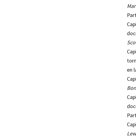
Mar
Par
Capí
doc
Sco
Capí
torn
en 
Capí
Bo
Capí
doc
Part
Capí
Lew