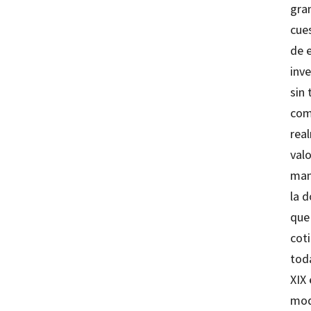
gran
cue
de e
inv
sin
com
rea
val
mani
la d
que 
cot
toda
XIX 
mod