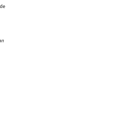
 de
an