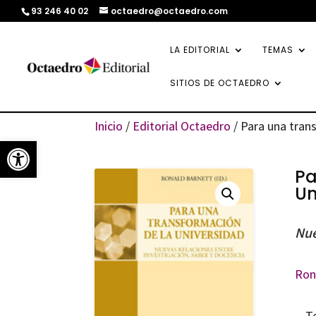
93 246 40 02
octaedro@octaedro.com
LA EDITORIAL
TEMAS
SITIOS DE OCTAEDRO
Inicio
/
Editorial Octaedro
/ Para una tran
Abrir barra de herramientas
Pa
Un
Nue
Ron
T