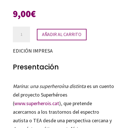
9,00
€
Marina:
AÑADIR AL CARRITO
una
superheroína
EDICIÓN IMPRESA
distinta
cantidad
Presentación
Marina: una superheroína distinta
es un cuento
del proyecto Superhéroes
(
www.superherois.cat
), que pretende
acercarnos a los trastornos del espectro
autista o TEA desde una perspectiva cercana y