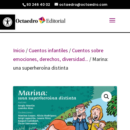
93 246 40 02
octaedro@octaedro.com
Abrir barra de herramientas
Inicio
/
Cuentos infantiles
/
Cuentos sobre
emociones, derechos, diversidad...
/ Marina:
una superheroína distinta