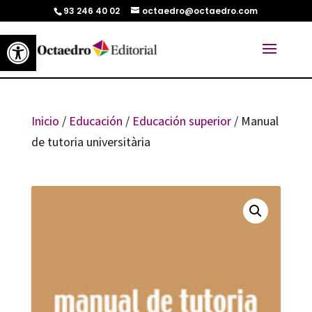
93 246 40 02
octaedro@octaedro.com
Abrir barra de herramientas
Inicio
/
Educación
/
Educación superior
/ Manual
de tutoria universitària