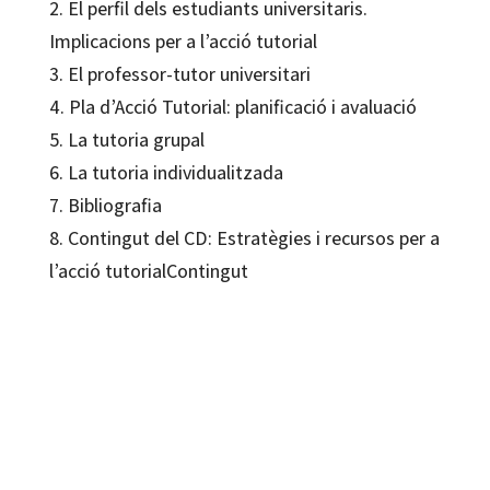
2. El perfil dels estudiants universitaris.
Implicacions per a l’acció tutorial
3. El professor-tutor universitari
4. Pla d’Acció Tutorial: planificació i avaluació
5. La tutoria grupal
6. La tutoria individualitzada
7. Bibliografia
8. Contingut del CD: Estratègies i recursos per a
l’acció tutorialContingut
Angel Forner Martínez, Eva Fita Llado, Inmaculada Dorito Alcaraz, Juan
Manuel Homar, Manuel Alvarez González, Mercedes Nogué Gelma, Mercedes
Torrado Fonseca, Pilar Figuera Mazo, Sebastián Rodríguez Espinar, Teresa
Mauri
ISBN:
978-84-8063-759-6