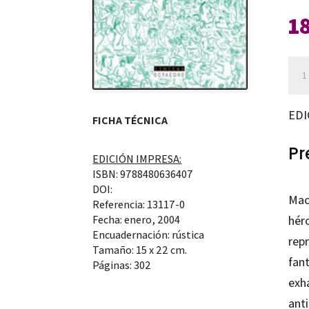
1
Mac
can
EDI
FICHA TÉCNICA
Pr
EDICIÓN IMPRESA:
ISBN: 9788480636407
DOI:
Mac
Referencia: 13117-0
Fecha: enero, 2004
héro
Encuadernación: rústica
repr
Tamaño: 15 x 22 cm.
fan
Páginas: 302
exh
ant