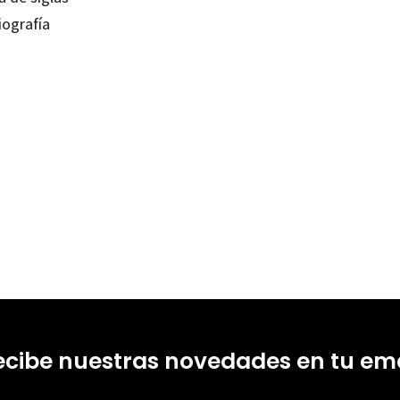
iografía
de Andrade
80636407
0
ecibe nuestras novedades en tu ema