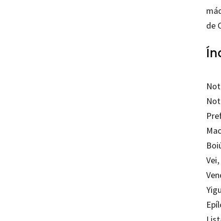
máq
de 
Ín
Not
Nota
Pre
Mac
Boi
Vei,
Vend
Yig
Epí
List