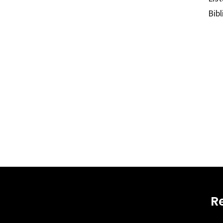
Bibl
Mário 
97884
13117-
R