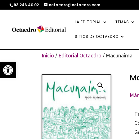
93 246 40 02
octaedro@octaedro.com
LA EDITORIAL
TEMAS
SITIOS DE OCTAEDRO
Inicio
/
Editorial Octaedro
/ Macunaíma
Abrir barra de herramientas
M
Már
T
C
G