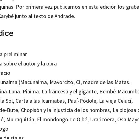
uinas. Por primera vez publicamos en esta edición los grab
Carybé junto al texto de Andrade.
dice
a preliminar
 sobre el autor y la obra
facio
unaíma (Macunaíma, Mayorcito, Ci, madre de las Matas,
úna-Luna, Piaíma, La francesa y el gigante, Bembé-Macumb
 la Sol, Carta a las Icamiabas, Pauí-Pódole, La vieja Ceiucí,
e-Bute, Chopisón y la injusticia de los hombres, La piojosa 
ué, Muiraquitán, El mondongo de Oibé, Uraricoera, Osa May
logo
a de siglas