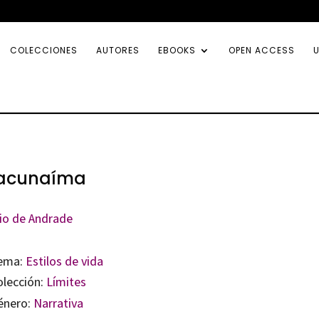
COLECCIONES
AUTORES
EBOOKS
OPEN ACCESS
U
acunaíma
io de Andrade
ema:
Estilos de vida
olección:
Límites
énero:
Narrativa