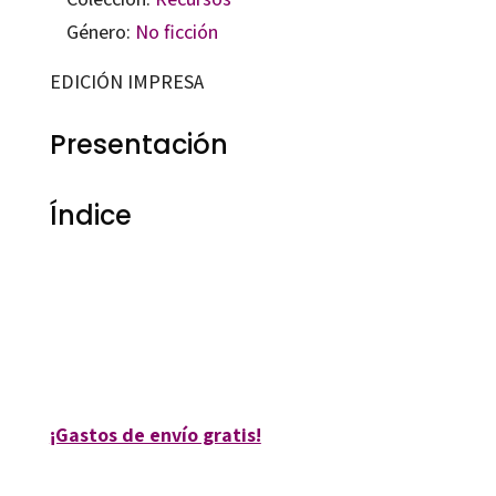
Género:
No ficción
EDICIÓN IMPRESA
Presentación
Índice
Esperanza López; Luis Cortés Rodríguez
9788480631556
10008-0
¡Gastos de envío gratis!