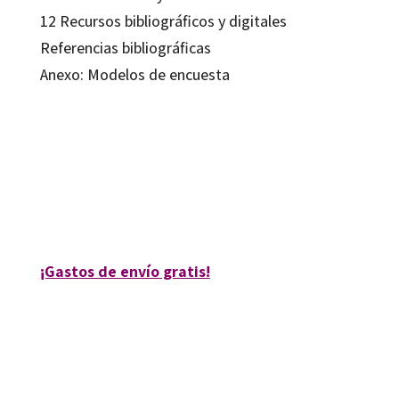
12 Recursos bibliográficos y digitales
Referencias bibliográficas
Anexo: Modelos de encuesta
Carmen Conti Jiménez; Elena Felíu Arquiola; Francisco Fernández García;
Marta Torres Martínez
9788499213712
16056-0
¡Gastos de envío gratis!