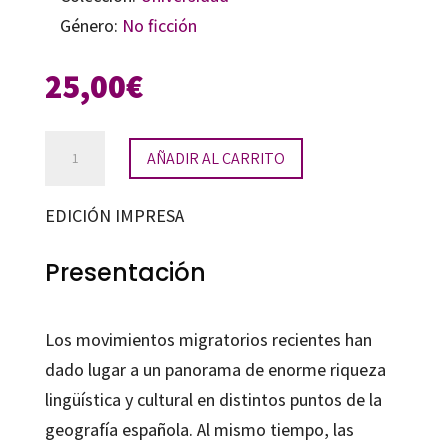
Género:
No ficción
25,00
€
Lenguas
AÑADIR AL CARRITO
e
inmigración
EDICIÓN IMPRESA
en
la
Presentación
ciudad
de
Los movimientos migratorios recientes han
Jaén
dado lugar a un panorama de enorme riqueza
cantidad
lingüística y cultural en distintos puntos de la
geografía española. Al mismo tiempo, las