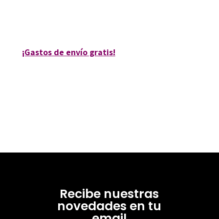
9788480638869
10418-0
¡Gastos de envío gratis!
Recibe nuestras
novedades en tu
email