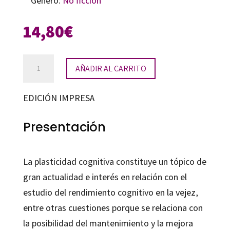
Género:
No ficción
14,80
€
La
AÑADIR AL CARRITO
plasticidad
cognitiva
EDICIÓN IMPRESA
en
la
Presentación
vejez
cantidad
La plasticidad cognitiva constituye un tópico de
gran actualidad e interés en relación con el
estudio del rendimiento cognitivo en la vejez,
entre otras cuestiones porque se relaciona con
la posibilidad del mantenimiento y la mejora