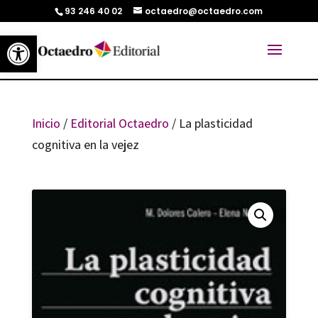
93 246 40 02
octaedro@octaedro.com
Abrir barra de herramientas
Inicio
/
Editorial Octaedro
/ La plasticidad
cognitiva en la vejez