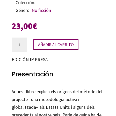
Colección:
Género:
No ficción
23,00
€
La
AÑADIR AL CARRITO
pedagogia
del
EDICIÓN IMPRESA
projecte
cantidad
Presentación
Aquest llibre explica els orígens del mètode del
projecte –una metodologia activa i
globalitzada– als Estats Units i alguns dels
precedents al nostre país. Parla de quina ha de