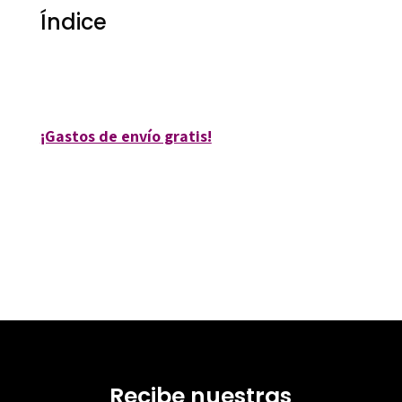
Índice
David Pujol Fabrelles; Núria Trobajo Pujadas
¡Gastos de envío gratis!
Recibe nuestras