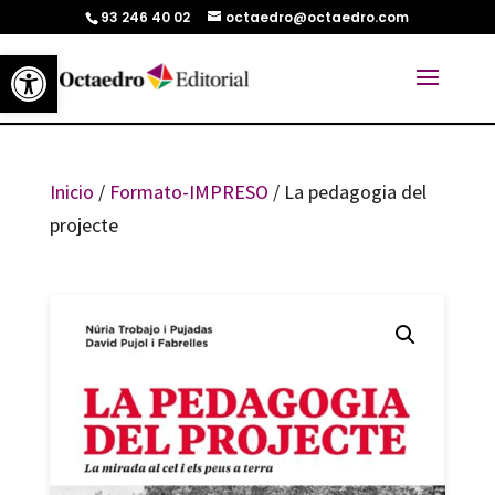
93 246 40 02
octaedro@octaedro.com
Abrir barra de herramientas
Inicio
/
Formato-IMPRESO
/ La pedagogia del
projecte