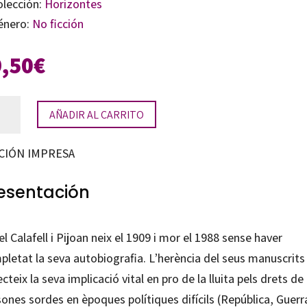
olección:
Horizontes
énero:
No ficción
9,50
€
AÑADIR AL CARRITO
a
CIÓN IMPRESA
nciosa
tidad
esentación
l Calafell i Pijoan
neix el 1909 i mor el 1988 sense haver
pletat la seva autobiografia. L’herència del seus manuscrits
ecteix la seva implicació vital en pro de la lluita pels drets de 
ones sordes en èpoques polítiques difícils (República, Guerr