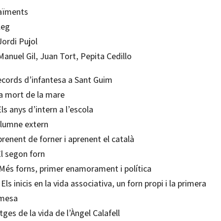
aïments
leg
Jordi Pujol
anuel Gil, Juan Tort, Pepita Cedillo
Records d’infantesa a Sant Guim
La mort de la mare
 Els anys d’intern a l’escola
 Alumne extern
prenent de forner i aprenent el català
El segon forn
 Més forns, primer enamorament i política
. Els inicis en la vida associativa, un forn propi i la primera
mesa
ges de la vida de l’Àngel Calafell