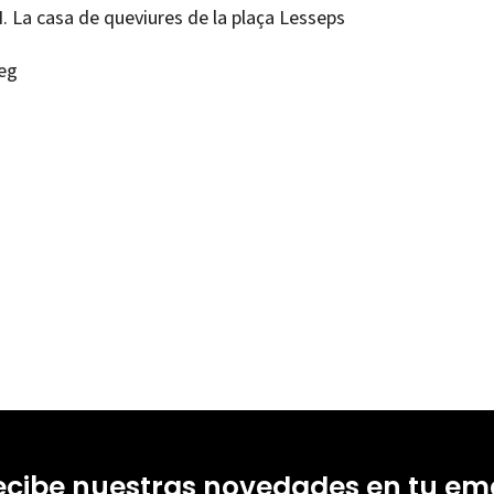
I. La casa de queviures de la plaça Lesseps
leg
Calafell i Pijoan
99211855
-0
ecibe nuestras novedades en tu ema