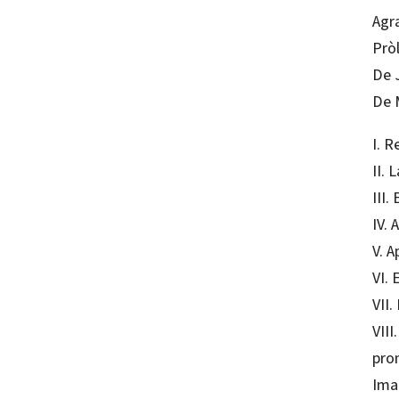
Agr
Prò
De 
De M
I. 
II. 
III.
IV.
V. A
VI. 
VII.
VIII
pro
Imat