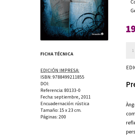
C
G
1
La
FICHA TÉCNICA
mev
vida
EDI
EDICIÓN IMPRESA:
sile
ISBN: 9788499211855
can
Pr
DOI:
Referencia: 80133-0
Fecha: septiembre, 2011
Encuadernación: rústica
Ànge
Tamaño: 15 x 23 cm.
com
Páginas: 200
refl
pers