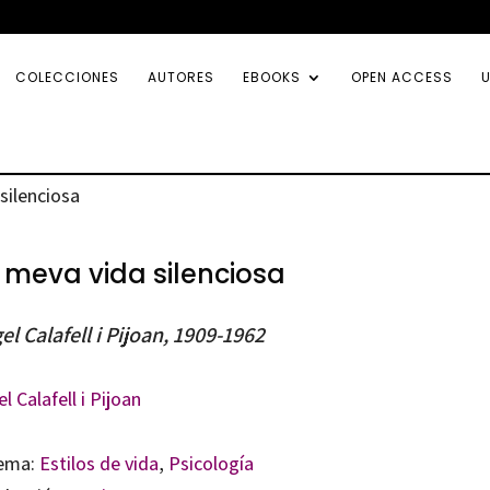
COLECCIONES
AUTORES
EBOOKS
OPEN ACCESS
U
silenciosa
 meva vida silenciosa
el Calafell i Pijoan, 1909-1962
l Calafell i Pijoan
ema:
Estilos de vida
,
Psicología