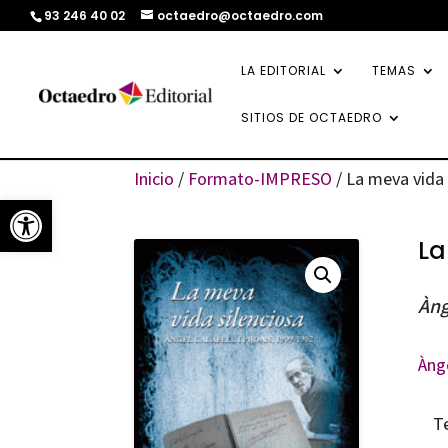
93 246 40 02
octaedro@octaedro.com
LA EDITORIAL
TEMAS
SITIOS DE OCTAEDRO
Inicio
/
Formato-IMPRESO
/ La meva vida 
Abrir barra de herramientas
La
Àng
Ànge
T