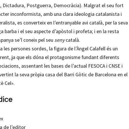
l, Dictadura, Postguerra, Democràcia). Malgrat el seu fort
cter inconformista, amb una clara ideologia catalanista i
ralista, es converteix en l’entranyable avi català, per la seva
ga barba i el seu aspecte d’apòstol i profeta; i en la resta
spanya se’l coneix pel seu
seny
català.
a les persones sordes, la figura de l’Àngel Calafell és un
erent, ja que els dóna el protagonisme fundant diferents
ciacions, assentant les bases de l’actual FESOCA i CNSE i
ertint la seva pròpia casa del Barri Gòtic de Barcelona en el
è Cel».
dice
ex
 de l’editor