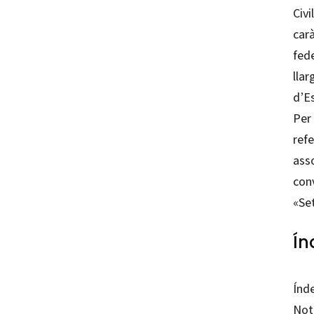
Civi
carà
fede
llar
d’E
Per 
ref
asso
conv
«Set
Ín
Índ
Nota