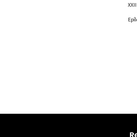
XXII
Epí
Àngel 
97884
80133
R