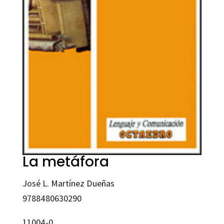
La metáfora
José L. Martínez Dueñas
9788480630290
11004-0