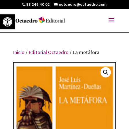
93 246 40 02
octaedro@octaedro.com
Abrir barra de herramientas
Inicio
/
Editorial Octaedro
/ La metáfora