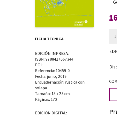
G
1
La
FICHA TÉCNICA
inte
del
EDI
EDICIÓN IMPRESA:
dibu
ISBN: 9788417667344
infa
DOI:
Disp
Referencia: 10459-0
can
Fecha: junio, 2019
COM
Encuadernación: rústica con
solapa
Tamaño: 15 x 23 cm.
Páginas: 172
Pr
EDICIÓN DIGITAL: