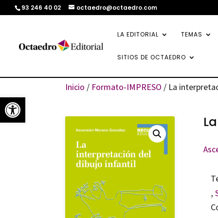
93 246 40 02
octaedro@octaedro.com
LA EDITORIAL
TEMAS
SITIOS DE OCTAEDRO
Inicio
/
Formato-IMPRESO
/ La interpretac
Abrir barra de herramientas
La
Asc
T
,
C