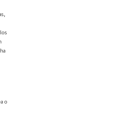
as,
los
n
 ha
ea o