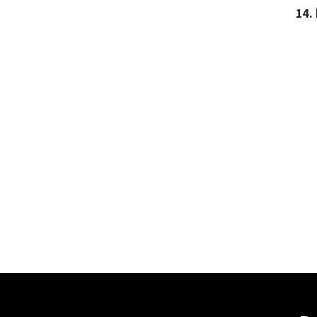
14.
Ascen
97884
97884
10459-
10459-