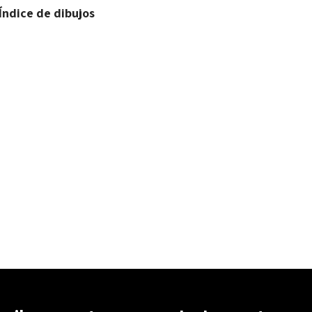
 Índice de dibujos
sión Moreno González
17667344
19312563
0
4