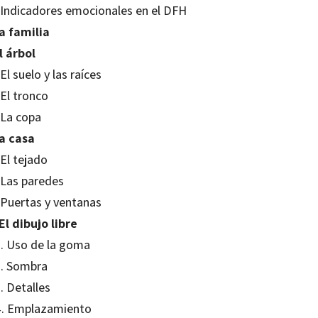
. Indicadores emocionales en el DFH
La familia
l árbol
 El suelo y las raíces
 El tronco
 La copa
La casa
 El tejado
 Las paredes
. Puertas y ventanas
El dibujo libre
1. Uso de la goma
2. Sombra
. Detalles
4. Emplazamiento