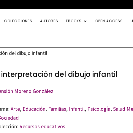
COLECCIONES
AUTORES
EBOOKS
OPEN ACCESS
U
ión del dibujo infantil
 interpretación del dibujo infantil
ensión Moreno González
ema:
Arte
,
Educación
,
Familias
,
Infantil
,
Psicología
,
Salud Me
Sociedad
olección:
Recursos educativos