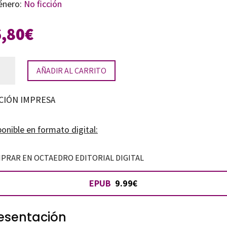
énero:
No ficción
6,80
€
AÑADIR AL CARRITO
rpretación
CIÓN IMPRESA
jo
ntil
onible en formato digital:
tidad
PRAR EN OCTAEDRO EDITORIAL DIGITAL
EPUB
9.99€
esentación