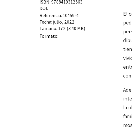
ISBN: 9788419312563
DOI:
El o
Referencia: 10459-4
Fecha: julio, 2022
ped
Tamaño: 172 (3.40 MB)
per
Formato:
dib
tien
viv
ent
com
Ade
int
la u
fami
mos