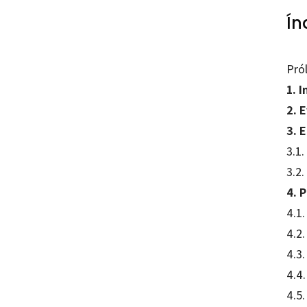
Ín
Pró
1. 
2. 
3. 
3.1
3.2.
4. 
4.1
4.2
4.3.
4.4.
4.5.