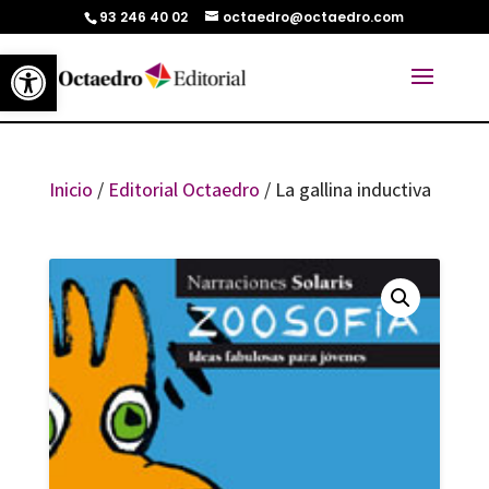
93 246 40 02
octaedro@octaedro.com
Abrir barra de herramientas
Inicio
/
Editorial Octaedro
/ La gallina inductiva