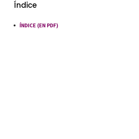
Índice
ÍNDICE (EN PDF)
Jesús Ángel Sánchez Rivera, José Ignacio Ortega Cervigón, Neus González Monfort
9788410054585
90029-1