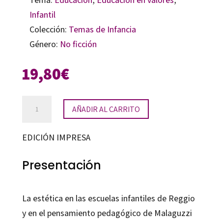
Infantil
Colección:
Temas de Infancia
Género:
No ficción
19,80
€
La
AÑADIR AL CARRITO
estética
en
EDICIÓN IMPRESA
el
pensamiento
Presentación
y
obra
La estética en las escuelas infantiles de Reggio
pedagógica
y en el pensamiento pedagógico de Malaguzzi