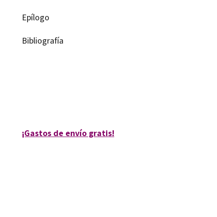
Epílogo
Bibliografía
Alfredo Hoyuelos
9788480637985
10515-0
¡Gastos de envío gratis!