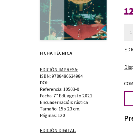
1
La
edu
infa
EDI
FICHA TÉCNICA
en
Reg
Disp
EDICIÓN IMPRESA:
Emil
ISBN: 9788480634984
can
DOI:
COM
Referencia: 10503-0
Fecha: 7ª Edi. agosto 2021
Encuadernación: rústica
Tamaño: 15 x 23 cm.
Páginas: 120
Pr
EDICIÓN DIGITAL: