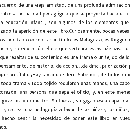
recuerdo de una vieja amistad, de una profunda admiración
 rabiosa actualidad pedagógica que se proyecta hacia el fu
la educación infantil, son algunos de los elementos que
nzado la aparición de este libro.Curiosamente, pocas veces
ostado tanto encontrar un título: es Malaguzzi, es Reggio, 
ancia y su educación el eje que vertebra estas páginas. Lo
 que resaltar de su contenido es una trama o un tejido de id
pensamiento, de historia, de acción…de difícil priorización 
oger un título. ¡Hay tanto que decir!Sabemos, de todos mo
 toda trama y todo tejido requieren unas manos, una cabe
corazón, una persona que sepa el oficio, y, en este menes
aguzzi es un maestro. Su fuerza, su gigantesca capacida
ar y recrear una pedagogía a favor de las niñas y los niños,
 hecho sentir la necesidad de poner este libro en vues
os.