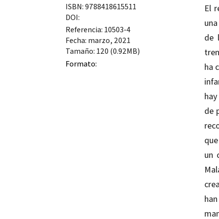
ISBN: 9788418615511
El 
DOI:
una
Referencia: 10503-4
de 
Fecha: marzo, 2021
Tamaño: 120 (0.92MB)
tre
Formato:
ha c
inf
hay
de 
rec
que
un 
Mal
cre
han
man