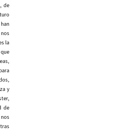
, de
turo
 han
 nos
es la
 que
eas,
para
dos,
za y
ter,
d de
 nos
tras