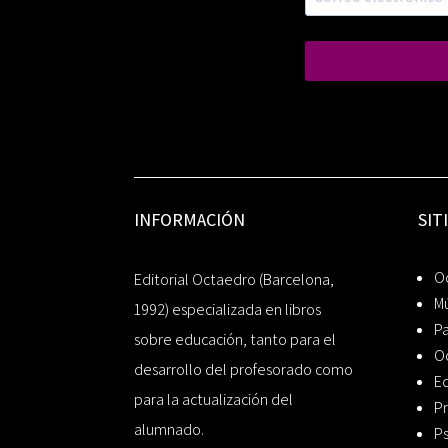
INFORMACIÓN
SIT
Oc
Editorial Octaedro (Barcelona,
Mú
1992) especializada en libros
P
sobre educación, tanto para el
O
desarrollo del profesorado como
Ed
para la actualización del
Pr
alumnado.
Ps