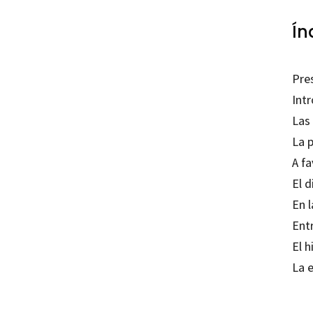
Ín
Pre
Int
Las 
La 
A f
El 
En l
Entr
El h
La e
Loris 