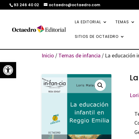
93 246 40 02
octaedro@octaedro.com
LA EDITORIAL
TEMAS
SITIOS DE OCTAEDRO
Inicio
/
Temas de infancia
/ La educación i
Abrir barra de herramientas
La
Lor
T
C
G