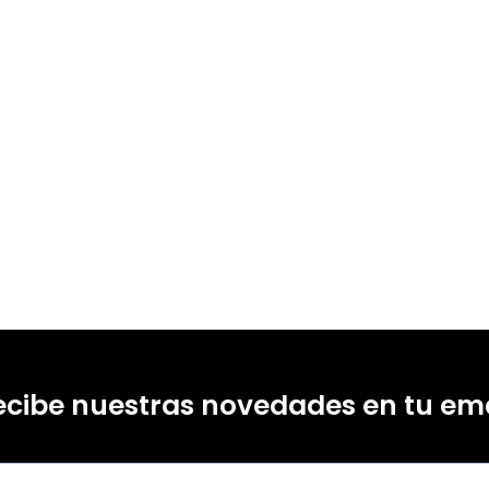
80634984
18615511
0
4
ecibe nuestras novedades en tu ema