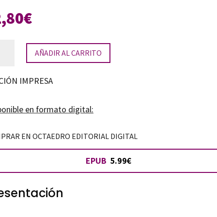
2,80
€
AÑADIR AL CARRITO
cación
ntil
CIÓN IMPRESA
gio
onible en formato digital:
ia
tidad
PRAR EN OCTAEDRO EDITORIAL DIGITAL
EPUB
5.99€
esentación