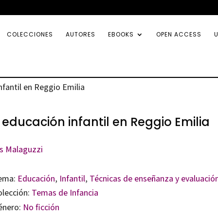
COLECCIONES
AUTORES
EBOOKS
OPEN ACCESS
U
nfantil en Reggio Emilia
 educación infantil en Reggio Emilia
is Malaguzzi
ema:
Educación
,
Infantil
,
Técnicas de enseñanza y evaluació
olección:
Temas de Infancia
énero:
No ficción