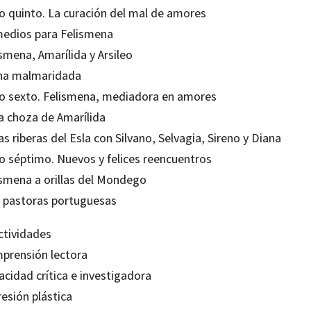
ro quinto. La curación del mal de amores
edios para Felismena
smena, Amarílida y Arsileo
na malmaridada
ro sexto. Felismena, mediadora en amores
la choza de Amarílida
as riberas del Esla con Silvano, Selvagia, Sireno y Diana
ro séptimo. Nuevos y felices reencuentros
ismena a orillas del Mondego
 pastoras portuguesas
ctividades
prensión lectora
acidad crítica e investigadora
esión plástica