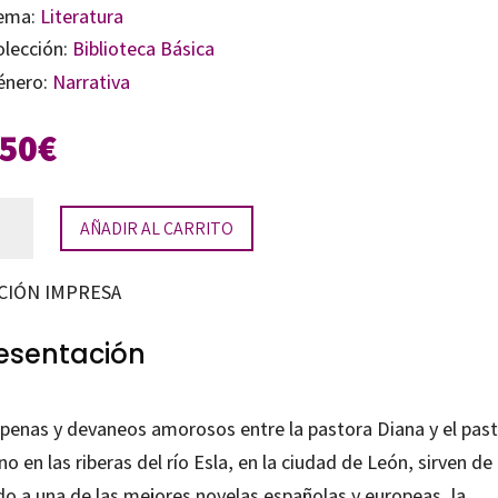
ema:
Literatura
olección:
Biblioteca Básica
énero:
Narrativa
,50
€
AÑADIR AL CARRITO
na
tidad
CIÓN IMPRESA
esentación
 penas y devaneos amorosos entre la pastora Diana y el pas
no en las riberas del río Esla, en la ciudad de León, sirven de
do a una de las mejores novelas españolas y europeas, la