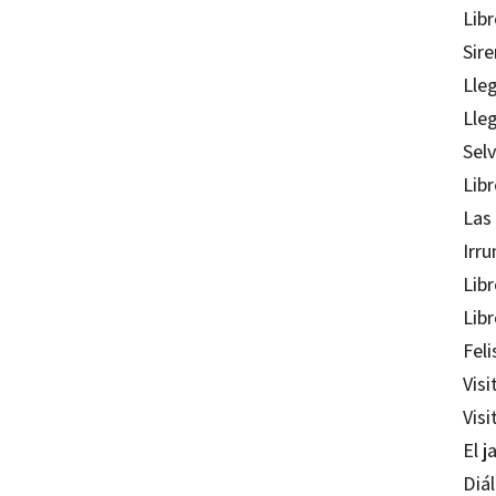
Lib
Sire
Lle
Lleg
Sel
Lib
Las
Irr
Libr
Libr
Fel
Visi
Visi
El j
Diá