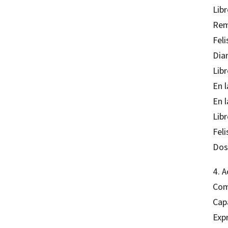
Lib
Rem
Feli
Dia
Lib
En 
En l
Lib
Fel
Dos
4. A
Com
Cap
Expr