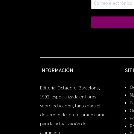
INFORMACIÓN
SIT
Oc
Editorial Octaedro (Barcelona,
Mú
1992) especializada en libros
P
sobre educación, tanto para el
O
desarrollo del profesorado como
Ed
para la actualización del
Pr
alumnado.
Ps