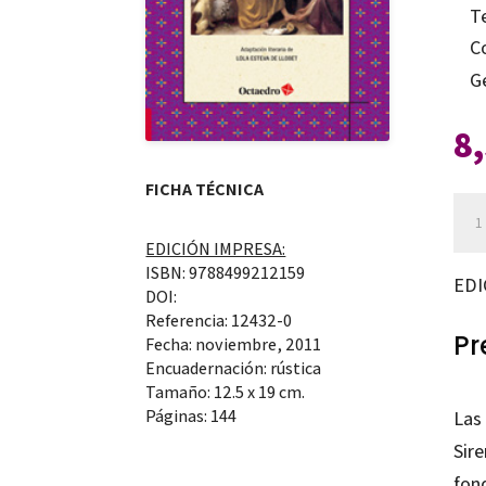
T
C
G
8
FICHA TÉCNICA
La
Dia
EDICIÓN IMPRESA:
can
ISBN: 9788499212159
EDI
DOI:
Referencia: 12432-0
Pr
Fecha: noviembre, 2011
Encuadernación: rústica
Tamaño: 12.5 x 19 cm.
Páginas: 144
Las
Sire
fon