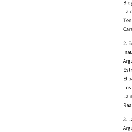
Biog
La o
Tend
Cara
2. E
Ina
Arg
Est
El p
Los
La 
Ras
3. L
Arg