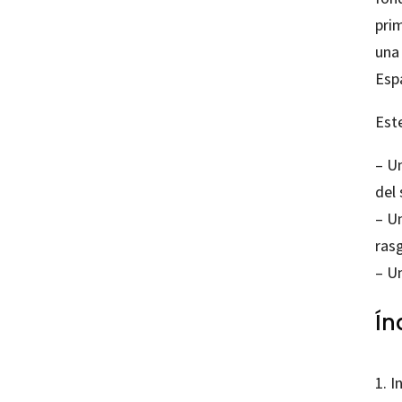
prim
una 
Esp
Este
– Un
del 
– U
ras
– Un
Ín
1. I