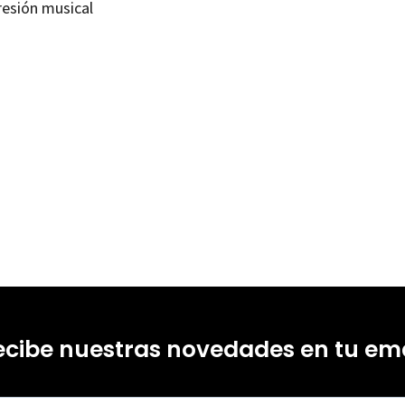
resión musical
de Montemayor; Lola Esteva de Llobet
99212159
-0
ecibe nuestras novedades en tu ema