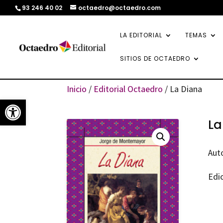
93 246 40 02
octaedro@octaedro.com
LA EDITORIAL
TEMAS
SITIOS DE OCTAEDRO
Inicio
/
Editorial Octaedro
/ La Diana
Abrir barra de herramientas
La
Aut
Edic