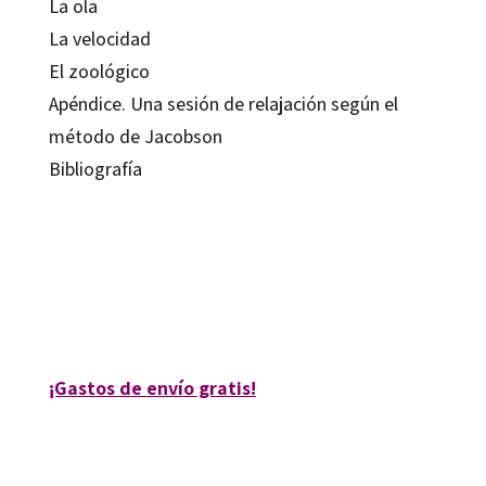
La ola
La velocidad
El zoológico
Apéndice. Una sesión de relajación según el
método de Jacobson
Bibliografía
Micheline Nadeau
ISBN:
9788480638616
REFERENCIA:
7026-0
¡Gastos de envío gratis!