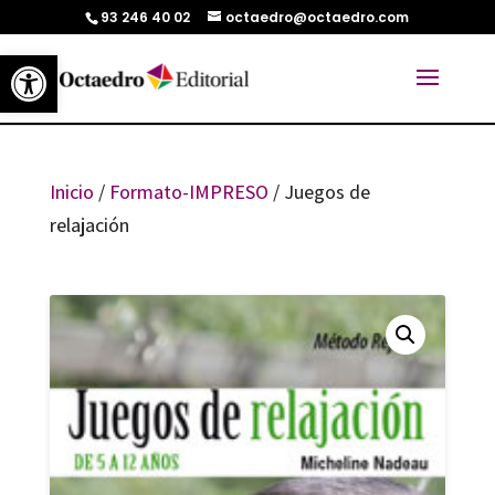
93 246 40 02
octaedro@octaedro.com
Abrir barra de herramientas
Inicio
/
Formato-IMPRESO
/ Juegos de
relajación