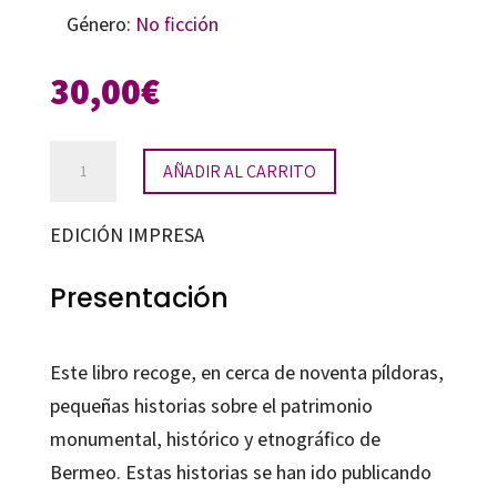
Género:
No ficción
30,00
€
Itsosupeteko
AÑADIR AL CARRITO
ondarea:
píldoras
EDICIÓN IMPRESA
histórico-
etnográficas
Presentación
sobre
Bermeo
Este libro recoge, en cerca de noventa píldoras,
cantidad
pequeñas historias sobre el patrimonio
monumental, histórico y etnográfico de
Bermeo. Estas historias se han ido publicando