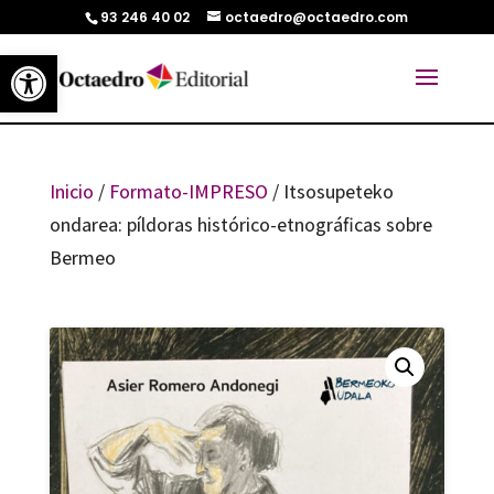
93 246 40 02
octaedro@octaedro.com
Abrir barra de herramientas
Inicio
/
Formato-IMPRESO
/ Itsosupeteko
ondarea: píldoras histórico-etnográficas sobre
Bermeo