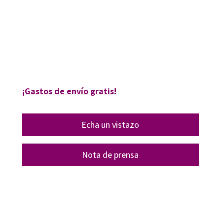
Francisco José García Aguilera; Juan José Leiva Olivencia
9788418819124
16311-1
¡Gastos de envío gratis!
Echa un vistazo
Nota de prensa