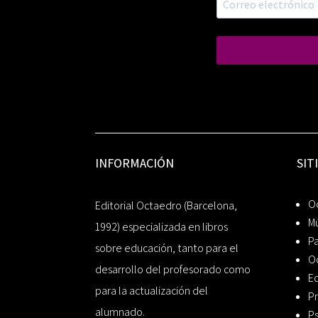
INFORMACIÓN
SIT
Oc
Editorial Octaedro (Barcelona,
Mú
1992) especializada en libros
P
sobre educación, tanto para el
O
desarrollo del profesorado como
Ed
para la actualización del
Pr
alumnado.
Ps