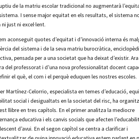
uptiu de la matriu escolar tradicional no augmentarà l’equit
sistema. I sense major equitat en els resultats, el sistema n
 ni just ni excel·lent.
hem aconseguit quotes d’equitat i d’innovació interna és mal
nèrcia del sistema i de la seva matriu burocràtica, enciclopèdi
ctiva, pensada per a una societat que ha deixat d’existir. Ara
ra del professorat i d’una nova professionalitat docent capa
finir el què, el com i el perquè eduquen les nostres escoles.
er Martínez-Celorrio, especialista en temes d’educació, equi
litat social i desigualtats en la societat del risc, ha organit
st llibre en tres capítols. En el primer analitza la mediocre
rnança educativa i els canvis socials que afecten l’educabili
escent d’avui. En el segon capítol se centra a clarificar i
textualitzar de quina innovació educativa estem parlant en p