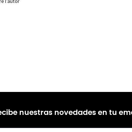
e l’autor
 Martínez-Celorrio
17219031
-0
ecibe nuestras novedades en tu ema