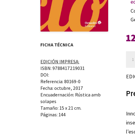
e
C
G
1
FICHA TÉCNICA
Inn
EDICIÓN IMPRESA:
i
ISBN: 9788417219031
equ
DOI:
EDI
Referencia: 80169-0
edu
Fecha: octubre, 2017
can
Pr
Encuadernación: Rústica amb
solapes
Tamaño: 15 x 21 cm.
Inn
Páginas: 144
inse
l’es