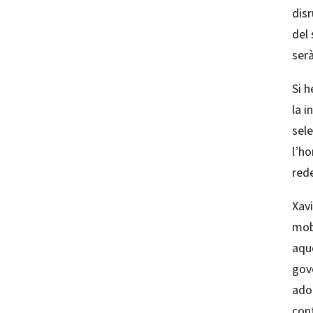
disr
del 
serà
Si 
la i
sele
l’ho
rede
Xavi
mobi
aque
gove
adol
con