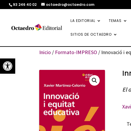
93 246 40 02
octaedro@octaedro.com
LA EDITORIAL
TEMAS
SITIOS DE OCTAEDRO
Inicio
/
Formato-IMPRESO
/ Innovació i e
Abrir barra de herramientas
In
El 
Xav
T