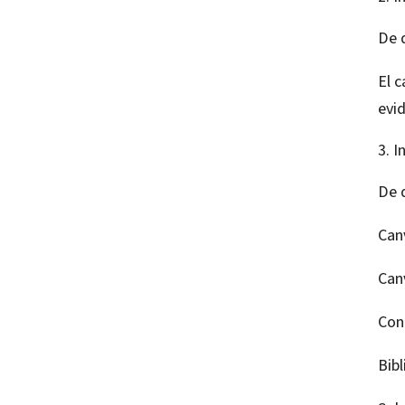
De 
El 
evid
I
De 
Canv
Canv
Con
Bibl