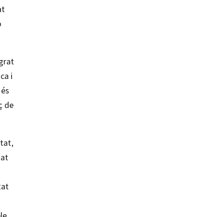
at
o
grat
ca i
 és
ç de
tat,
zat
tat
le