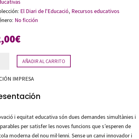
ducativas
olección:
El Diari de l'Educació
,
Recursos educativos
énero:
No ficción
2,00
€
ovació
AÑADIR AL CARRITO
itat
CIÓN IMPRESA
cativa
tidad
esentación
ovació i equitat educativa són dues demandes simultànies i
parables per satisfer les noves funcions que s’esperen de
cola moderna del nou mil·lenni. Sense un canvi innovador i