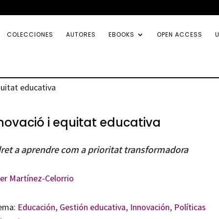
COLECCIONES
AUTORES
EBOOKS
OPEN ACCESS
U
quitat educativa
novació i equitat educativa
dret a aprendre com a prioritat transformadora
ier Martínez-Celorrio
ema:
Educación
,
Gestión educativa
,
Innovación
,
Políticas