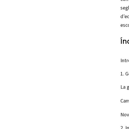
segl
d’eq
esco
Ín
Int
G
La 
Canv
Nov
I